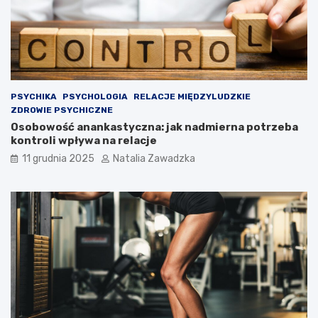
e
j
d
o
l
e
g
l
PSYCHIKA
PSYCHOLOGIA
RELACJE MIĘDZYLUDZKIE
i
ZDROWIE PSYCHICZNE
w
Osobowość anankastyczna: jak nadmierna potrzeba
o
kontroli wpływa na relacje
ś
11 grudnia 2025
Natalia Zawadzka
c
i
?