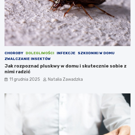
a
O
r
C
t
h
o
P
w
)
i
–
e
c
d
o
z
w
CHOROBY
DOLEGLIWOŚCI
INFEKCJE
SZKODNIKI W DOMU
i
a
ZWALCZANIE INSEKTÓW
e
r
Jak rozpoznać pluskwy w domu i skutecznie sobie z
ć
t
nimi radzić
o
w
11 grudnia 2025
Natalia Zawadzka
i
e
d
z
i
e
ć
o
t