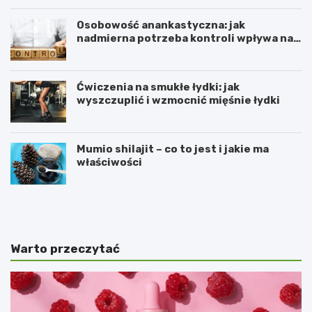
Osobowość anankastyczna: jak
nadmierna potrzeba kontroli wpływa na
relacje
Ćwiczenia na smukłe łydki: jak
wyszczuplić i wzmocnić mięśnie łydki
Mumio shilajit – co to jest i jakie ma
właściwości
D
P
l
r
a
z
c
e
z
w
Warto przeczytać
e
l
g
e
o
k
b
ł
ł
a