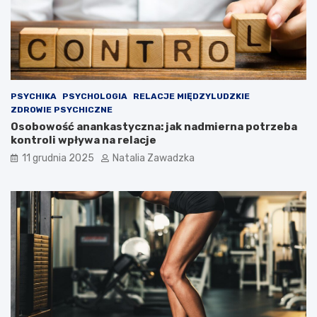
e
j
d
o
l
e
g
l
PSYCHIKA
PSYCHOLOGIA
RELACJE MIĘDZYLUDZKIE
i
ZDROWIE PSYCHICZNE
w
Osobowość anankastyczna: jak nadmierna potrzeba
o
kontroli wpływa na relacje
ś
11 grudnia 2025
Natalia Zawadzka
c
i
?