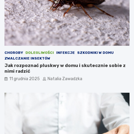
a
O
r
C
t
h
o
P
w
)
i
–
e
c
d
o
z
w
CHOROBY
DOLEGLIWOŚCI
INFEKCJE
SZKODNIKI W DOMU
i
a
ZWALCZANIE INSEKTÓW
e
r
Jak rozpoznać pluskwy w domu i skutecznie sobie z
ć
t
nimi radzić
o
w
11 grudnia 2025
Natalia Zawadzka
i
e
d
z
i
e
ć
o
t