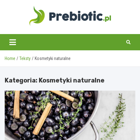
Skip
to
content
prebiotic.pl
Home
Teksty
Kosmetyki naturalne
Kategoria:
Kosmetyki naturalne