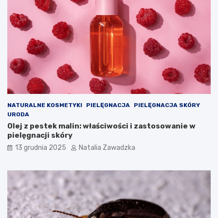
o
o
n
b
i
t
c
u
a
r
j
a
e
c
s
y
t
j
t
n
a
a
k
c
NATURALNE KOSMETYKI
PIELĘGNACJA
PIELĘGNACJA SKÓRY
a
h
URODA
g
o
Olej z pestek malin: właściwości i zastosowanie w
r
r
pielęgnacji skóry
o
o
13 grudnia 2025
Natalia Zawadzka
ź
b
n
a
a
p
?
ł
–
u
t
c
o
(
w
P