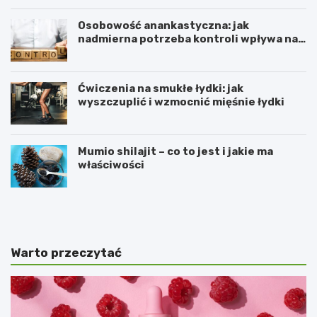
Osobowość anankastyczna: jak
nadmierna potrzeba kontroli wpływa na
relacje
Ćwiczenia na smukłe łydki: jak
wyszczuplić i wzmocnić mięśnie łydki
Mumio shilajit – co to jest i jakie ma
właściwości
D
P
l
r
a
z
c
e
z
w
Warto przeczytać
e
l
g
e
o
k
b
ł
ł
a