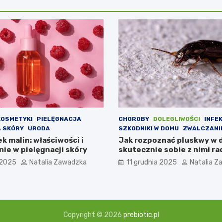
KOSMETYKI
PIELĘGNACJA
CHOROBY
DOLEGLIWOŚCI
INFE
 SKÓRY
URODA
SZKODNIKI W DOMU
ZWALCZANI
ek malin: właściwości i
Jak rozpoznać pluskwy w 
ie w pielęgnacji skóry
skutecznie sobie z nimi ra
 2025
Natalia Zawadzka
11 grudnia 2025
Natalia 
Copyright © 2026
prebiotic.pl