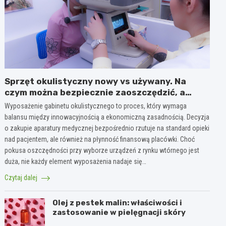
Sprzęt okulistyczny nowy vs używany. Na
czym można bezpiecznie zaoszczędzić, a
gdzie nie warto ryzykować?
Wyposażenie gabinetu okulistycznego to proces, który wymaga
balansu między innowacyjnością a ekonomiczną zasadnością. Decyzja
o zakupie aparatury medycznej bezpośrednio rzutuje na standard opieki
nad pacjentem, ale również na płynność finansową placówki. Choć
pokusa oszczędności przy wyborze urządzeń z rynku wtórnego jest
duża, nie każdy element wyposażenia nadaje się…
Czytaj dalej
Olej z pestek malin: właściwości i
zastosowanie w pielęgnacji skóry