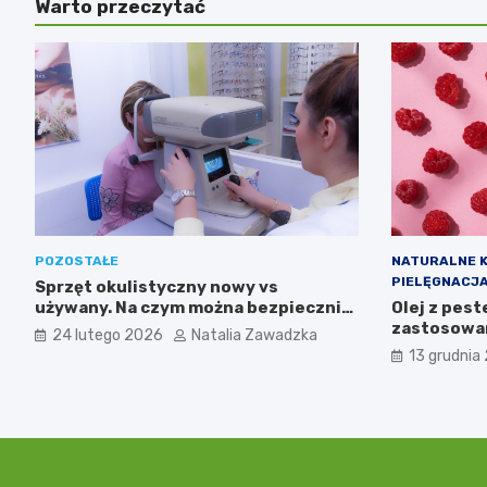
Warto przeczytać
POZOSTAŁE
NATURALNE 
PIELĘGNACJA
Sprzęt okulistyczny nowy vs
używany. Na czym można bezpiecznie
Olej z pest
zaoszczędzić, a gdzie nie warto
zastosowan
24 lutego 2026
Natalia Zawadzka
ryzykować?
13 grudnia