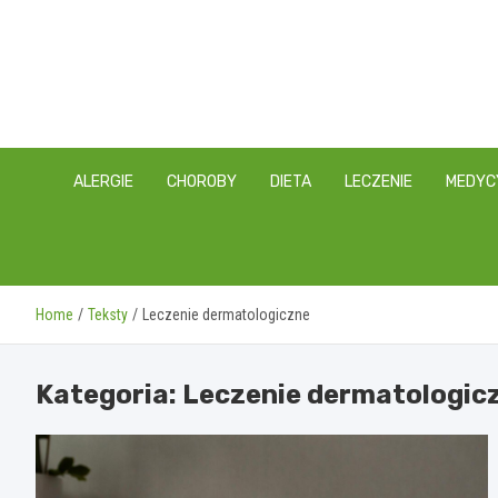
Skip
to
content
ALERGIE
CHOROBY
DIETA
LECZENIE
MEDYC
Home
Teksty
Leczenie dermatologiczne
Kategoria:
Leczenie dermatologic