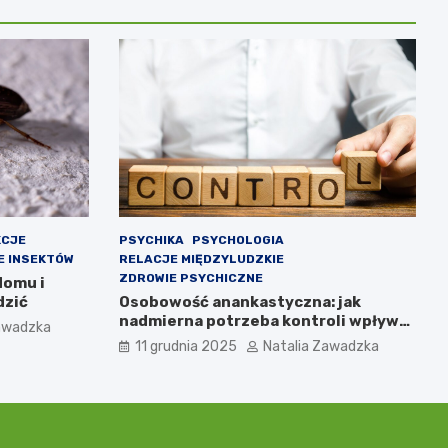
KCJE
PSYCHIKA
PSYCHOLOGIA
E INSEKTÓW
RELACJE MIĘDZYLUDZKIE
ZDROWIE PSYCHICZNE
domu i
dzić
Osobowość anankastyczna: jak
nadmierna potrzeba kontroli wpływa
Zawadzka
na relacje
11 grudnia 2025
Natalia Zawadzka