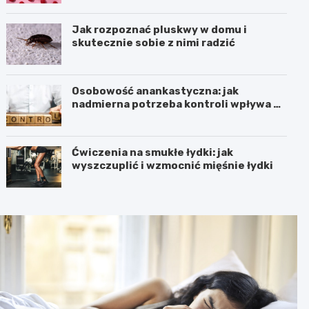
Jak rozpoznać pluskwy w domu i
skutecznie sobie z nimi radzić
Osobowość anankastyczna: jak
nadmierna potrzeba kontroli wpływa na
relacje
Ćwiczenia na smukłe łydki: jak
wyszczuplić i wzmocnić mięśnie łydki