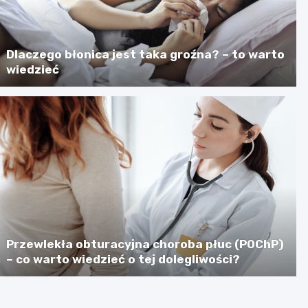
Dlaczego błonica jest taka groźna? – to warto
wiedzieć
Przewlekła obturacyjna choroba płuc (POChP)
– co warto wiedzieć o tej dolegliwości?