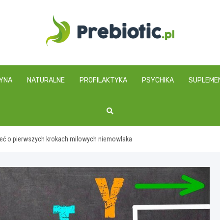
prebiotic.pl
YNA
NATURALNE
PROFILAKTYKA
PSYCHIKA
SUPLEME
ieć o pierwszych krokach milowych niemowlaka