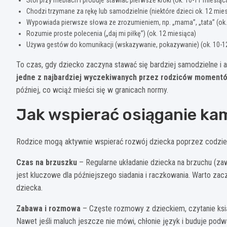
Chodzi trzymane za rękę lub samodzielnie (niektóre dzieci ok. 12 mie
Wypowiada pierwsze słowa ze zrozumieniem, np. „mama”, „tata” (ok.
Rozumie proste polecenia („daj mi piłkę”) (ok. 12 miesiąca)
Używa gestów do komunikacji (wskazywanie, pokazywanie) (ok. 10-1
To czas, gdy dziecko zaczyna stawać się bardziej samodzielne i
jedne z najbardziej wyczekiwanych przez rodziców moment
później, co wciąż mieści się w granicach normy.
Jak wspierać osiąganie ka
Rodzice mogą aktywnie wspierać rozwój dziecka poprzez codzien
Czas na brzuszku
– Regularne układanie dziecka na brzuchu (za
jest kluczowe dla późniejszego siadania i raczkowania. Warto zacz
dziecka.
Zabawa i rozmowa
– Częste rozmowy z dzieckiem, czytanie ksią
Nawet jeśli maluch jeszcze nie mówi, chłonie język i buduje podw