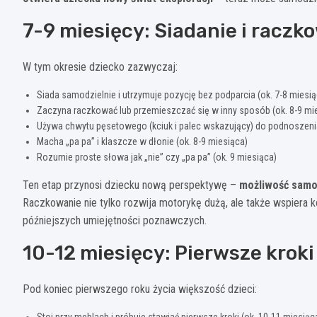
7-9 miesięcy: Siadanie i raczk
W tym okresie dziecko zazwyczaj:
Siada samodzielnie i utrzymuje pozycję bez podparcia (ok. 7-8 miesią
Zaczyna raczkować lub przemieszczać się w inny sposób (ok. 8-9 mi
Używa chwytu pęsetowego (kciuk i palec wskazujący) do podnoszeni
Macha „pa pa” i klaszcze w dłonie (ok. 8-9 miesiąca)
Rozumie proste słowa jak „nie” czy „pa pa” (ok. 9 miesiąca)
Ten etap przynosi dziecku nową perspektywę –
możliwość samo
Raczkowanie nie tylko rozwija motorykę dużą, ale także wspiera
późniejszych umiejętności poznawczych.
10-12 miesięcy: Pierwsze kroki
Pod koniec pierwszego roku życia większość dzieci:
Stoi przy meblach i próbuje stawiać pierwsze kroki (ok. 10-11 miesiąc