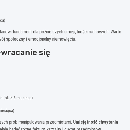
ąca)
stanowi fundament dla późniejszych umiejętności ruchowych. Warto
wój społeczny i emocjonalny niemowlęcia.
ewracanie się
 (ok. 5-6 miesiąca)
miesiąca)
szych prób manipulowania przedmiotami.
Umiejętność chwytania
nie badać różne faktury, kształty i ciężar przedmiotów.