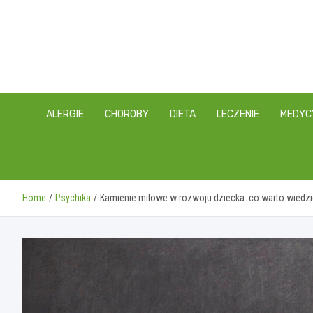
Skip
to
content
ALERGIE
CHOROBY
DIETA
LECZENIE
MEDYC
Home
Psychika
Kamienie milowe w rozwoju dziecka: co warto wiedz