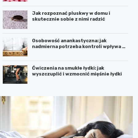
Jak rozpoznać pluskwy w domu i
skutecznie sobie z nimi radzić
Osobowość anankastyczna: jak
nadmierna potrzeba kontroli wpływa na
relacje
Ćwiczenia na smukłe łydki: jak
wyszczuplić i wzmocnić mięśnie łydki