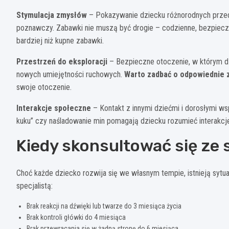
Stymulacja zmysłów
– Pokazywanie dziecku różnorodnych przedm
poznawczy. Zabawki nie muszą być drogie – codzienne, bezpiec
bardziej niż kupne zabawki.
Przestrzeń do eksploracji
– Bezpieczne otoczenie, w którym d
nowych umiejętności ruchowych.
Warto zadbać o odpowiednie 
swoje otoczenie.
Interakcje społeczne
– Kontakt z innymi dziećmi i dorosłymi ws
kuku” czy naśladowanie min pomagają dziecku rozumieć interakcje
Kiedy skonsultować się ze 
Choć każde dziecko rozwija się we własnym tempie, istnieją sytua
specjalistą:
Brak reakcji na dźwięki lub twarze do 3 miesiąca życia
Brak kontroli główki do 4 miesiąca
Brak przewracania się w żadną stronę do 6 miesiąca