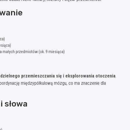
owanie
ca)
esiąca)
a małych przedmiotów (ok. 9 miesiąca)
dzielnego przemieszczania się i eksplorowania otoczenia
.
 koordynację międzypółkulową mózgu, co ma znaczenie dla
 i słowa
a)