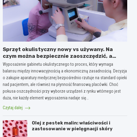
Sprzęt okulistyczny nowy vs używany. Na
czym można bezpiecznie zaoszczędzić, a
gdzie nie warto ryzykować?
Wyposażenie gabinetu okulistycznego to proces, który wymaga
balansu między innowacyjnością a ekonomiczną zasadnością. Decyzja
o zakupie aparatury medycznej bezpośrednio rzutuje na standard opieki
nad pacjentem, ale również na płynność finansową placówki. Choć
pokusa oszczędności przy wyborze urządzeń z rynku wtórnego jest
duża, nie każdy element wyposażenia nadaje się…
Czytaj dalej
Olej z pestek malin: właściwości i
zastosowanie w pielęgnacji skóry