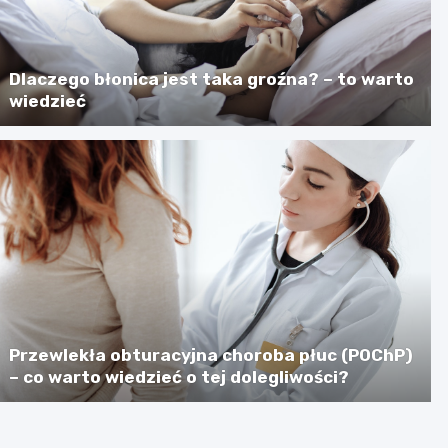
Dlaczego błonica jest taka groźna? – to warto
wiedzieć
Przewlekła obturacyjna choroba płuc (POChP)
– co warto wiedzieć o tej dolegliwości?