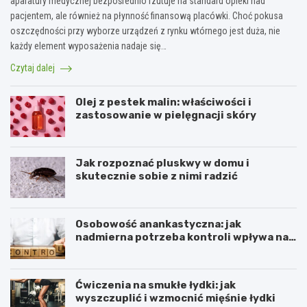
aparatury medycznej bezpośrednio rzutuje na standard opieki nad
pacjentem, ale również na płynność finansową placówki. Choć pokusa
oszczędności przy wyborze urządzeń z rynku wtórnego jest duża, nie
każdy element wyposażenia nadaje się…
Czytaj dalej
Olej z pestek malin: właściwości i
zastosowanie w pielęgnacji skóry
Jak rozpoznać pluskwy w domu i
skutecznie sobie z nimi radzić
Osobowość anankastyczna: jak
nadmierna potrzeba kontroli wpływa na
relacje
Ćwiczenia na smukłe łydki: jak
wyszczuplić i wzmocnić mięśnie łydki