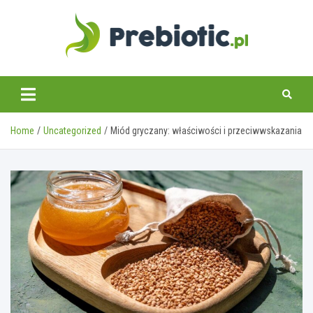
Skip
to
content
prebiotic.pl
Home
Uncategorized
Miód gryczany: właściwości i przeciwwskazania