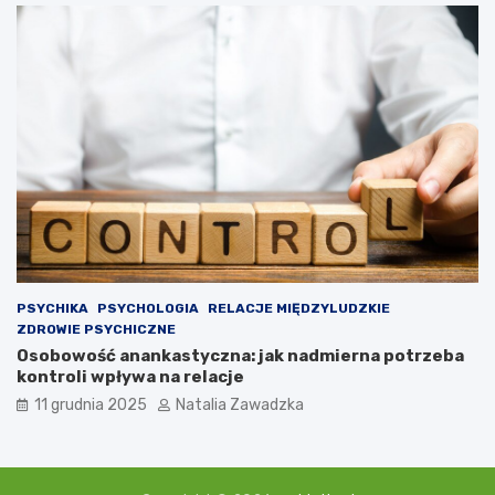
i
?
PSYCHIKA
PSYCHOLOGIA
RELACJE MIĘDZYLUDZKIE
ZDROWIE PSYCHICZNE
Osobowość anankastyczna: jak nadmierna potrzeba
kontroli wpływa na relacje
11 grudnia 2025
Natalia Zawadzka