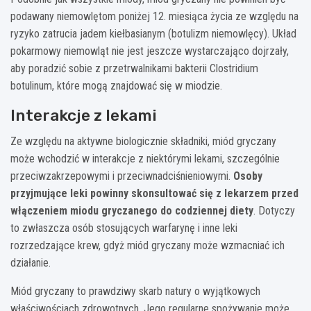
podawany niemowlętom poniżej 12. miesiąca życia ze względu na
ryzyko zatrucia jadem kiełbasianym (botulizm niemowlęcy). Układ
pokarmowy niemowląt nie jest jeszcze wystarczająco dojrzały,
aby poradzić sobie z przetrwalnikami bakterii Clostridium
botulinum, które mogą znajdować się w miodzie.
Interakcje z lekami
Ze względu na aktywne biologicznie składniki, miód gryczany
może wchodzić w interakcje z niektórymi lekami, szczególnie
przeciwzakrzepowymi i przeciwnadciśnieniowymi.
Osoby
przyjmujące leki powinny skonsultować się z lekarzem przed
włączeniem miodu gryczanego do codziennej diety
. Dotyczy
to zwłaszcza osób stosujących warfarynę i inne leki
rozrzedzające krew, gdyż miód gryczany może wzmacniać ich
działanie.
Miód gryczany to prawdziwy skarb natury o wyjątkowych
właściwościach zdrowotnych. Jego regularne spożywanie może