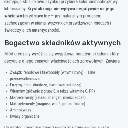
następuje stosunkowo szybko) przybiera kolor ciemnobrązowy
lub brunatny.
Krystalizacja nie wpływa negatywnie na jego
właściwości zdrowotne
– jest naturalnym procesem
zachodzącym w niemal wszystkich prawdziwych miodach i
świadczy o ich autentyczności.
Bogactwo składników aktywnych
Miód gryczany wyróżnia się wyjątkowo bogatym składem, który
decyduje o jego cennych właściwościach zdrowotnych. Zawiera:
Związki fenolowe i flawonoidy (w tym rutynę) – silne
przeciwutleniacze
Enzymy (m.in. diastazę, inwertazę, katalazę)
Witaminy (głównie z grupy B, a także witaminę C, PP)
Mikroelementy (żelazo, mangan, miedź, kobalt)
Makroelementy (magnez, wapń, potas, fosfor)
Aminokwasy
Kwasy organiczne
Co istotne, miód gryczany zawiera znacznie więcej żelaza,