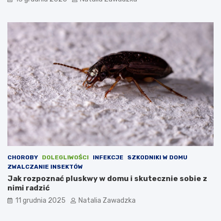
w
i
e
d
z
i
e
ć
o
t
e
j
d
o
l
e
g
CHOROBY
DOLEGLIWOŚCI
INFEKCJE
SZKODNIKI W DOMU
l
ZWALCZANIE INSEKTÓW
i
Jak rozpoznać pluskwy w domu i skutecznie sobie z
w
nimi radzić
o
11 grudnia 2025
Natalia Zawadzka
ś
c