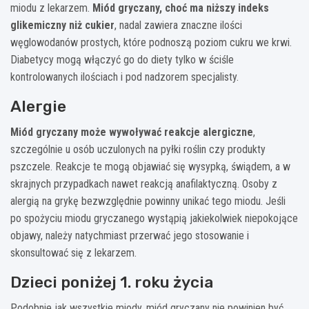
miodu z lekarzem.
Miód gryczany, choć ma niższy indeks
glikemiczny niż cukier
, nadal zawiera znaczne ilości
węglowodanów prostych, które podnoszą poziom cukru we krwi.
Diabetycy mogą włączyć go do diety tylko w ściśle
kontrolowanych ilościach i pod nadzorem specjalisty.
Alergie
Miód gryczany może wywoływać reakcje alergiczne
,
szczególnie u osób uczulonych na pyłki roślin czy produkty
pszczele. Reakcje te mogą objawiać się wysypką, świądem, a w
skrajnych przypadkach nawet reakcją anafilaktyczną. Osoby z
alergią na grykę bezwzględnie powinny unikać tego miodu. Jeśli
po spożyciu miodu gryczanego wystąpią jakiekolwiek niepokojące
objawy, należy natychmiast przerwać jego stosowanie i
skonsultować się z lekarzem.
Dzieci poniżej 1. roku życia
Podobnie jak wszystkie miody, miód gryczany nie powinien być