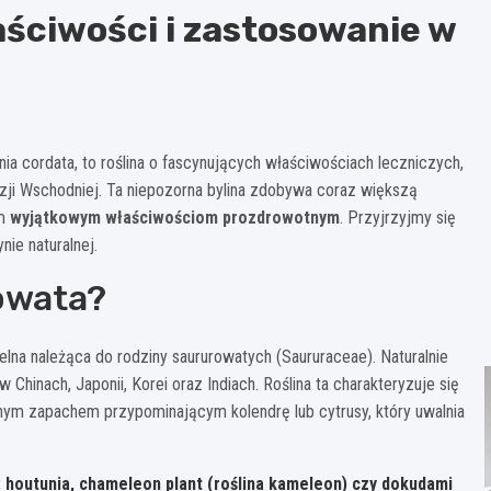
aściwości i zastosowanie w
ia cordata, to roślina o fascynujących właściwościach leczniczych,
zji Wschodniej. Ta niepozorna bylina zdobywa coraz większą
im
wyjątkowym właściwościom prozdrowotnym
. Przyjrzyjmy się
nie naturalnej.
cowata?
zielna należąca do rodziny saururowatych (Saururaceae). Naturalnie
hinach, Japonii, Korei oraz Indiach. Roślina ta charakteryzuje się
znym zapachem przypominającym kolendrę lub cytrusy, który uwalnia
 houtunia, chameleon plant (roślina kameleon) czy dokudami