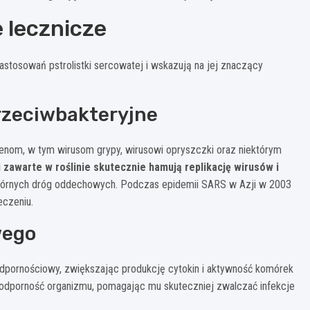
 lecznicze
stosowań pstrolistki sercowatej i wskazują na jej znaczący
rzeciwbakteryjne
genom, w tym wirusom grypy, wirusowi opryszczki oraz niektórym
 zawarte w roślinie skutecznie hamują replikację wirusów i
 górnych dróg oddechowych. Podczas epidemii SARS w Azji w 2003
eczeniu.
wego
 odpornościowy, zwiększając produkcję cytokin i aktywność komórek
 odporność organizmu, pomagając mu skuteczniej zwalczać infekcje