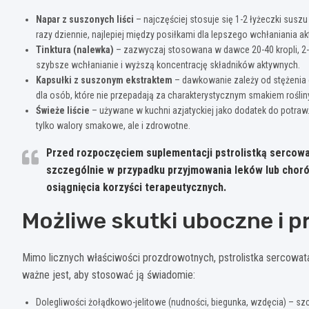
Napar z suszonych liści
– najczęściej stosuje się 1-2 łyżeczki suszu
razy dziennie, najlepiej między posiłkami dla lepszego wchłaniania a
Tinktura (nalewka)
– zazwyczaj stosowana w dawce 20-40 kropli, 2-3
szybsze wchłanianie i wyższą koncentrację składników aktywnych.
Kapsułki z suszonym ekstraktem
– dawkowanie zależy od stężenia e
dla osób, które nie przepadają za charakterystycznym smakiem roślin
Świeże liście
– używane w kuchni azjatyckiej jako dodatek do potra
tylko walory smakowe, ale i zdrowotne.
Przed rozpoczęciem suplementacji pstrolistką sercowa
szczególnie w przypadku przyjmowania leków lub choró
osiągnięcia korzyści terapeutycznych.
Możliwe skutki uboczne i 
Mimo licznych właściwości prozdrowotnych, pstrolistka sercowat
ważne jest, aby stosować ją świadomie:
Dolegliwości żołądkowo-jelitowe (nudności, biegunka, wzdęcia) – szc