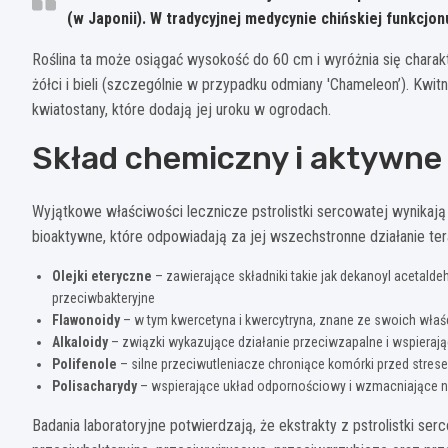
(w Japonii). W tradycyjnej medycynie chińskiej funkcjon
Roślina ta może osiągać wysokość do 60 cm i wyróżnia się charakt
żółci i bieli (szczególnie w przypadku odmiany 'Chameleon’). Kwi
kwiatostany, które dodają jej uroku w ogrodach.
Skład chemiczny i aktywne
Wyjątkowe właściwości lecznicze pstrolistki sercowatej wynikają
bioaktywne, które odpowiadają za jej wszechstronne działanie te
Olejki eteryczne
– zawierające składniki takie jak dekanoyl acetalde
przeciwbakteryjne
Flawonoidy
– w tym kwercetyna i kwercytryna, znane ze swoich właś
Alkaloidy
– związki wykazujące działanie przeciwzapalne i wspieraj
Polifenole
– silne przeciwutleniacze chroniące komórki przed str
Polisacharydy
– wspierające układ odpornościowy i wzmacniające 
Badania laboratoryjne potwierdzają, że ekstrakty z pstrolistki se