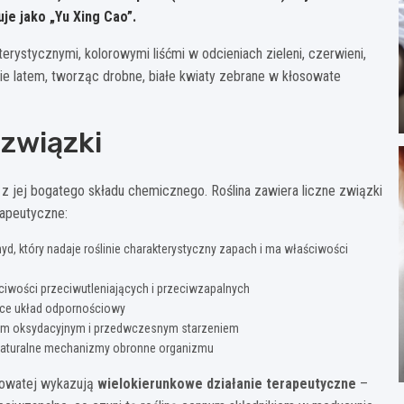
uje jako „Yu Xing Cao”.
erystycznymi, kolorowymi liśćmi w odcieniach zieleni, czerwieni,
tnie latem, tworząc drobne, białe kwiaty zebrane w kłosowate
 związki
 z jej bogatego składu chemicznego. Roślina zawiera liczne związki
rapeutyczne:
hyd, który nadaje roślinie charakterystyczny zapach i ma właściwości
ciwości przeciwutleniających i przeciwzapalnych
ące układ odpornościowy
esem oksydacyjnym i przedwczesnym starzeniem
naturalne mechanizmy obronne organizmu
rcowatej wykazują
wielokierunkowe działanie terapeutyczne
–