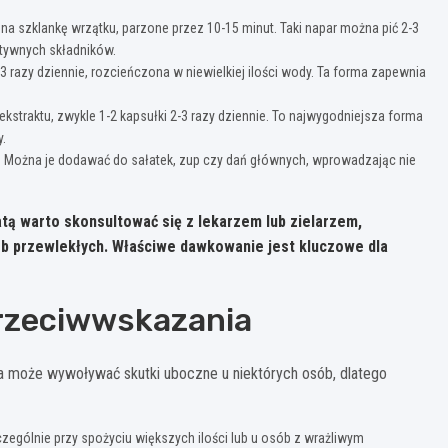
 na szklankę wrzątku, parzone przez 10-15 minut. Taki napar można pić 2-3
ktywnych składników.
 razy dziennie, rozcieńczona w niewielkiej ilości wody. Ta forma zapewnia
kstraktu, zwykle 1-2 kapsułki 2-3 razy dziennie. To najwygodniejsza forma
y.
w. Można je dodawać do sałatek, zup czy dań głównych, wprowadzając nie
tą warto skonsultować się z lekarzem lub zielarzem,
b przewlekłych. Właściwe dawkowanie jest kluczowe dla
przeciwwskazania
a może wywoływać skutki uboczne u niektórych osób, dlatego
zególnie przy spożyciu większych ilości lub u osób z wrażliwym