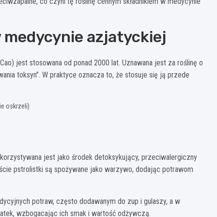
ciwzapalne, co czyni tę roślinę cennym składnikiem w medycynie
 medycynie azjatyckiej
 Cao) jest stosowana od ponad 2000 lat. Uznawana jest za roślinę o
ania toksyn”. W praktyce oznacza to, że stosuje się ją przede
e oskrzeli)
wykorzystywana jest jako środek detoksykujący, przeciwalergiczny
iście pstrolistki są spożywane jako warzywo, dodając potrawom
tradycyjnych potraw, często dodawanym do zup i gulaszy, a w
ałatek, wzbogacając ich smak i wartość odżywczą.