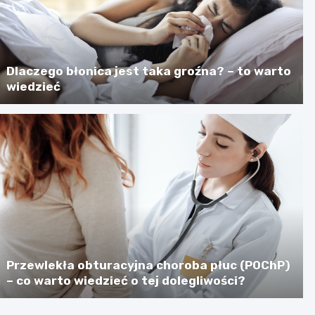
Dlaczego błonica jest taka groźna? – to warto
wiedzieć
Przewlekła obturacyjna choroba płuc (POChP)
– co warto wiedzieć o tej dolegliwości?