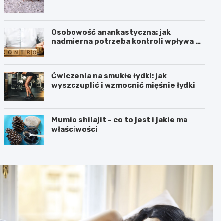
Osobowość anankastyczna: jak
nadmierna potrzeba kontroli wpływa na
relacje
Ćwiczenia na smukłe łydki: jak
wyszczuplić i wzmocnić mięśnie łydki
Mumio shilajit – co to jest i jakie ma
właściwości