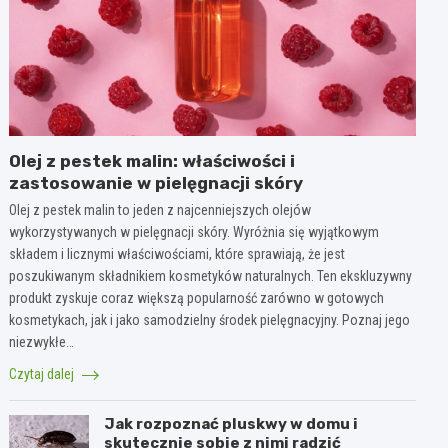
Olej z pestek malin: właściwości i
zastosowanie w pielęgnacji skóry
Olej z pestek malin to jeden z najcenniejszych olejów
wykorzystywanych w pielęgnacji skóry. Wyróżnia się wyjątkowym
składem i licznymi właściwościami, które sprawiają, że jest
poszukiwanym składnikiem kosmetyków naturalnych. Ten ekskluzywny
produkt zyskuje coraz większą popularność zarówno w gotowych
kosmetykach, jak i jako samodzielny środek pielęgnacyjny. Poznaj jego
niezwykłe…
Czytaj dalej
Jak rozpoznać pluskwy w domu i
skutecznie sobie z nimi radzić