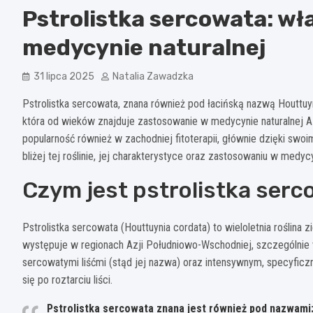
Pstrolistka sercowata: wł
medycynie naturalnej
31 lipca 2025
Natalia Zawadzka
Pstrolistka sercowata, znana również pod łacińską nazwą Houttuyn
która od wieków znajduje zastosowanie w medycynie naturalnej A
popularność również w zachodniej fitoterapii, głównie dzięki swo
bliżej tej roślinie, jej charakterystyce oraz zastosowaniu w medycy
Czym jest pstrolistka ser
Pstrolistka sercowata (Houttuynia cordata) to wieloletnia roślina 
występuje w regionach Azji Południowo-Wschodniej, szczególnie w C
sercowatymi liśćmi (stąd jej nazwa) oraz intensywnym, specyfic
się po roztarciu liści.
Pstrolistka sercowata znana jest również pod nazwami: