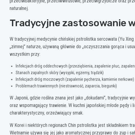
przeciwbakteryjne, przeciwwirusowe, przeciwgrzybicze oraz prze
naturalnej.
Tradycyjne zastosowanie w
W tradycyjnej medycynie chińskiej pstrolistka sercowata (Yu Xing
„zimnej” naturze, używaną głównie do „oczyszczania gorąca i usuw
wszystkim przy:
Infekcjach dróg oddechowych (przeziębienia, zapalenie płuc, zapaleni
Stanach zapalnych skóry (wysypki, egzemy, trądzik)
Infekcjach dróg moczowych (zapalenie pęcherza, kamienie nerkowe)
Problemach trawiennych (niestrawność, zaparcia, biegunki)
W Japonii, gdzie roślina znana jest jako „dokudami”, tradycyjnie 
oraz wspomagający trawienie. W kuchni japońskiej młode pędy i l
charakterystyczny, orzeźwiający smak.
W Korei i niektórych regionach Chin pstrolistka jest składnikiem 
Wietnamie używa się jej jako aromatycznej przyprawy do zup i s