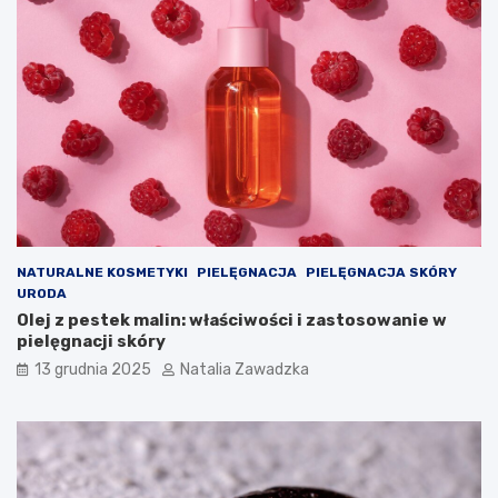
?
ł
–
u
t
c
o
(
w
P
a
O
r
C
t
h
o
P
w
)
i
–
e
c
d
o
NATURALNE KOSMETYKI
PIELĘGNACJA
PIELĘGNACJA SKÓRY
z
w
URODA
i
a
Olej z pestek malin: właściwości i zastosowanie w
e
r
pielęgnacji skóry
ć
t
o
13 grudnia 2025
Natalia Zawadzka
w
i
e
d
z
i