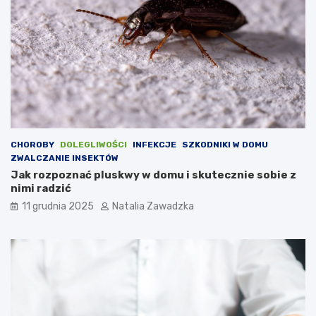
e
ć
o
t
e
j
d
o
l
e
g
CHOROBY
DOLEGLIWOŚCI
INFEKCJE
SZKODNIKI W DOMU
l
ZWALCZANIE INSEKTÓW
i
Jak rozpoznać pluskwy w domu i skutecznie sobie z
w
nimi radzić
o
11 grudnia 2025
Natalia Zawadzka
ś
c
i
?