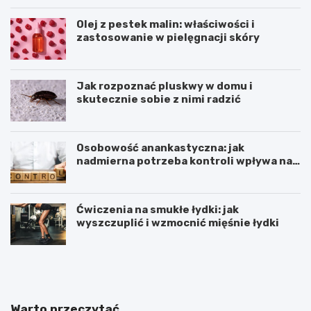
Olej z pestek malin: właściwości i
zastosowanie w pielęgnacji skóry
Jak rozpoznać pluskwy w domu i
skutecznie sobie z nimi radzić
Osobowość anankastyczna: jak
nadmierna potrzeba kontroli wpływa na
relacje
Ćwiczenia na smukłe łydki: jak
wyszczuplić i wzmocnić mięśnie łydki
D
P
l
r
a
z
c
e
z
w
Warto przeczytać
e
l