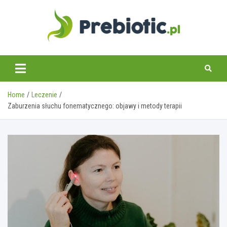
Skip
to
content
prebiotic.pl
Home
Leczenie
Zaburzenia słuchu fonematycznego: objawy i metody terapii