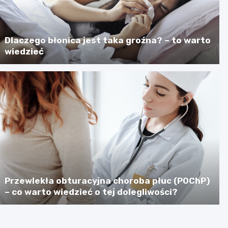
Dlaczego błonica jest taka groźna? – to warto
wiedzieć
Przewlekła obturacyjna choroba płuc (POChP)
– co warto wiedzieć o tej dolegliwości?