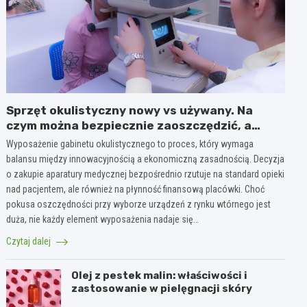
Sprzęt okulistyczny nowy vs używany. Na
czym można bezpiecznie zaoszczędzić, a
gdzie nie warto ryzykować?
Wyposażenie gabinetu okulistycznego to proces, który wymaga
balansu między innowacyjnością a ekonomiczną zasadnością. Decyzja
o zakupie aparatury medycznej bezpośrednio rzutuje na standard opieki
nad pacjentem, ale również na płynność finansową placówki. Choć
pokusa oszczędności przy wyborze urządzeń z rynku wtórnego jest
duża, nie każdy element wyposażenia nadaje się…
Czytaj dalej
Olej z pestek malin: właściwości i
zastosowanie w pielęgnacji skóry