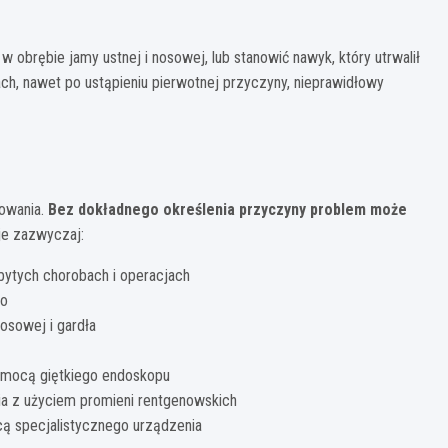
w obrębie jamy ustnej i nosowej, lub stanowić nawyk, który utrwalił
ach, nawet po ustąpieniu pierwotnej przyczyny, nieprawidłowy
sowania.
Bez dokładnego określenia przyczyny problem może
je zazwyczaj:
bytych chorobach i operacjach
go
nosowej i gardła
pomocą giętkiego endoskopu
ia z użyciem promieni rentgenowskich
ą specjalistycznego urządzenia