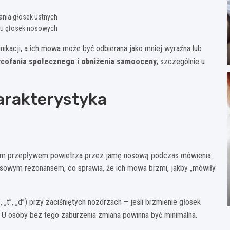
nia głosek ustnych
iu głosek nosowych
ikacji, a ich mowa może być odbierana jako mniej wyraźna lub
cofania społecznego i obniżenia samooceny
, szczególnie u
arakterystyka
rnym przepływem powietrza przez jamę nosową podczas mówienia.
sowym rezonansem, co sprawia, że ich mowa brzmi, jakby „mówiły
 „t”, „d”) przy zaciśniętych nozdrzach – jeśli brzmienie głosek
 U osoby bez tego zaburzenia zmiana powinna być minimalna.