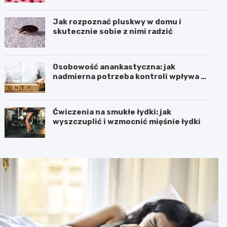
Jak rozpoznać pluskwy w domu i
skutecznie sobie z nimi radzić
Osobowość anankastyczna: jak
nadmierna potrzeba kontroli wpływa na
relacje
Ćwiczenia na smukłe łydki: jak
wyszczuplić i wzmocnić mięśnie łydki