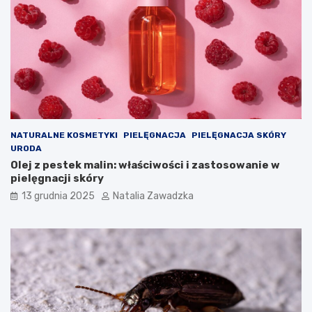
o
(
w
P
a
O
r
C
t
h
o
P
w
)
i
–
e
c
d
o
NATURALNE KOSMETYKI
PIELĘGNACJA
PIELĘGNACJA SKÓRY
z
w
URODA
i
a
Olej z pestek malin: właściwości i zastosowanie w
e
r
pielęgnacji skóry
ć
t
o
13 grudnia 2025
Natalia Zawadzka
w
i
e
d
z
i
e
ć