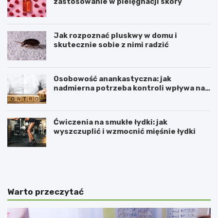
zastosowanie w pielęgnacji skóry
Jak rozpoznać pluskwy w domu i
skutecznie sobie z nimi radzić
Osobowość anankastyczna: jak
nadmierna potrzeba kontroli wpływa na
relacje
Ćwiczenia na smukłe łydki: jak
wyszczuplić i wzmocnić mięśnie łydki
D
P
l
r
a
z
c
e
z
w
Warto przeczytać
e
l
g
e
o
k