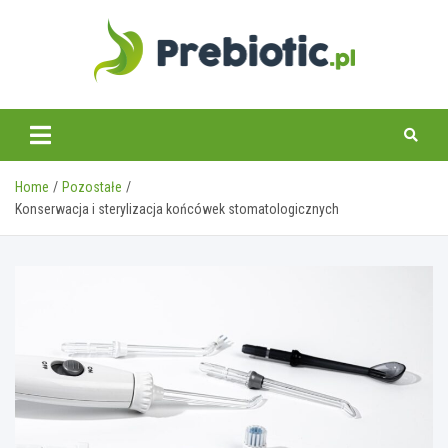
Skip
to
content
prebiotic.pl
Home
Pozostałe
Konserwacja i sterylizacja końcówek stomatologicznych