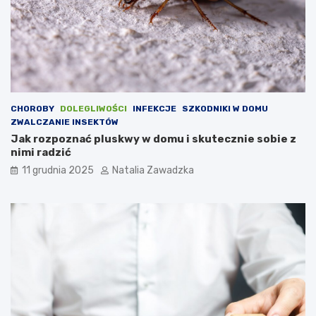
o
t
e
j
d
o
l
e
g
CHOROBY
DOLEGLIWOŚCI
INFEKCJE
SZKODNIKI W DOMU
l
ZWALCZANIE INSEKTÓW
i
Jak rozpoznać pluskwy w domu i skutecznie sobie z
w
nimi radzić
o
11 grudnia 2025
Natalia Zawadzka
ś
c
i
?